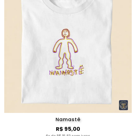
Namastê
R$ 95,00
6x de R$ 15,83 sem juros