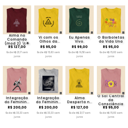
Alma no
Vi com os
Eu Apenas
🌻 Borboletas
Comando
Olhos da
Vivo.
da Vida Una
(mod 2) 🚀🌟
Alma e Sabia
R$ 127,00
R$ 95,00
R$ 99,00
R$ 95,00
o que Fazer
6x de R$ 21,17 sem
6x de R$ 15,83 sem
6x de R$ 16,50 sem
6x de R$ 15,83 sem
juros
juros
juros
juros
O Sol Central
Integração
Integração
Alma
da
do Feminino
do Feminino
Desperta no
Consciência
e Masculino
e Masculino
Comando
R$ 200,00
R$ 200,00
R$ 127,00
R$ 95,00
Sagrado ✨
Sagrado ✨
(mod 01)
(Minimalista)
6x de R$ 33,33 sem
6x de R$ 33,33 sem
6x de R$ 21,17 sem
6x de R$ 15,83 sem
juros
juros
juros
juros