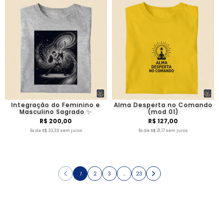
Integração do Feminino e
Alma Desperta no Comando
Masculino Sagrado ✨
(mod 01)
R$ 200,00
R$ 127,00
6x de R$ 33,33 sem juros
6x de R$ 21,17 sem juros
1
2
3
…
23