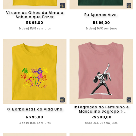
Vi com os Olhos da Alma e
Eu Apenas Vivo.
Sabia o que Fazer
R$ 95,00
R$ 99,00
6x de R$ 15,83 sem juros
6x de R$ 16,50 sem juros
Integração do Feminino e
🌻 Borboletas da Vida Una
Masculino Sagrado ✨
(Minimalista)
R$ 95,00
R$ 200,00
6x de R$ 15,83 sem juros
6x de R$ 33,33 sem juros