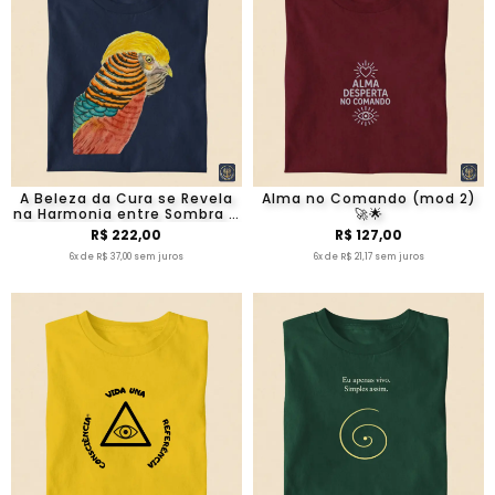
A Beleza da Cura se Revela
Alma no Comando (mod 2)
na Harmonia entre Sombra e
🚀🌟
Luz
R$ 222,00
R$ 127,00
6x de R$ 37,00 sem juros
6x de R$ 21,17 sem juros