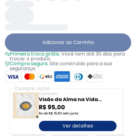
Adicionar ao Carrinho
Primeira troca grátis.
Você tem até 30 dias para
trocar o produto.
Compra segura.
Site construído para a sua
segurança.
Compre Junto
Camiseta
Visão da Alma na Vida
Prática e nos Negócio$
R$ 95,00
6x de R$ 15,83 sem juros
Ver detalhes