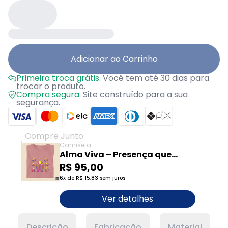
Adicionar ao Carrinho
Primeira troca grátis.
Você tem até 30 dias para
trocar o produto.
Compra segura.
Site construído para a sua
segurança.
Compre Junto
Camiseta
Alma Viva – Presença que
Dança, Frequência que Cura
R$ 95,00
6x de R$ 15,83 sem juros
Ver detalhes
Descrição
Fabricação
Material