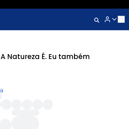
Rastrear Meu
Pedido
Trocar Meu Pedido
Avaliar Meu Pedido
 A Natureza É. Eu também
Entrar | Cadastrar
ga