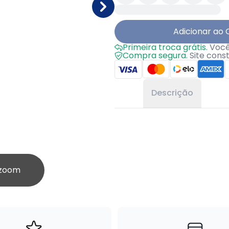
Adicionar ao 
Primeira troca grátis.
Você 
Compra segura.
Site cons
Descrição
 zoom